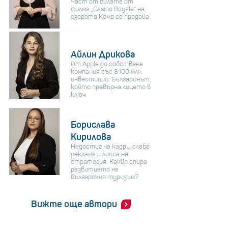
Част от вилата от
филма „Casino Royale“ на
езерото Комо се продава
Айлин Дрикова
От Apple до собствена
компания със $100 млн.
инвестиции: Българинът,
който превърна лицето в
ключ
Борислава
Кирилова
Недостиг на кадри, слаба
реклама и липса на
стратегия: Какво спира
развитието на
българския туризъм?
Вижте още автори