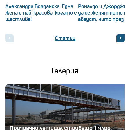
Александра Богданска: Една
Роналдо и Джорджин
жена е най-красива, когато е
да се женят нито на
щастлива!
август, нито през 20
Статии
Галерия
Призрачно летище, струващо 1 млрд.