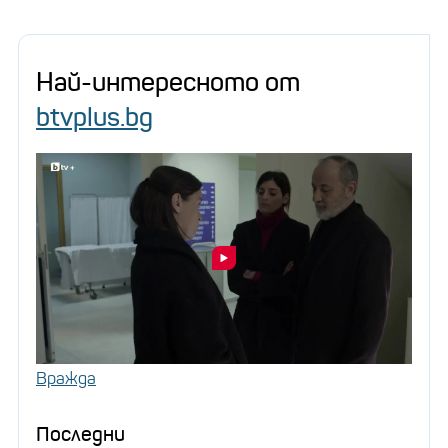
Най-интересното от
btvplus.bg
Вражда
Последни