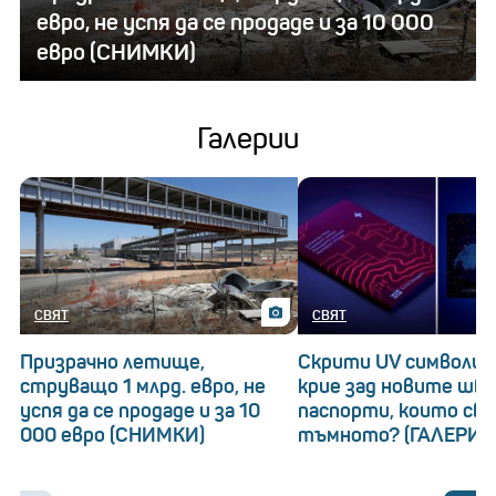
евро, не успя да се продаде и за 10 000
евро (СНИМКИ)
Галерии
СВЯТ
СВЯТ
Призрачно летище,
Скрити UV символи: 
струващо 1 млрд. евро, не
крие зад новите шв
успя да се продаде и за 10
паспорти, които св
000 евро (СНИМКИ)
тъмното? (ГАЛЕРИЯ