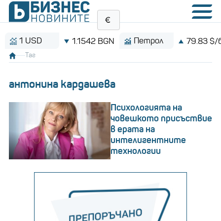
 USD
Петрол
1.1542 BGN
79.83 $/барел
Таг
антонина кардашева
Психологията на
човешкото присъствие
в ерата на
интелигентните
технологии