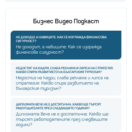
Бизнес Видео Подкаст
НЕ ДОХОДЪТ, А НАВИЦИТЕ: КАК СЕ ИЗГРАЖДА ФИНАНСОВА
СИГУРНОСТ?
Не доходът, а навиците: Как се изгражда
финансова сигурност?
НЕДОСТИГ НА КАДРИ, СЛАБА РЕКЛАМА И ЛИПСА НА СТРАТЕГИЯ:
КАКВО СПИРА РАЗВИТИЕТО НА БЪЛГАРСКИЯ ТУРИЗЪМ?
Недостиг на кадри, слаба реклама и липса на
стратегия: Какво спира развитието на
българския туризъм?
ДИПЛОМАТА ВЕЧЕ НЕ Е ДОСТАТЪЧНА: КАКВО ЩЕ ТЪРСЯТ
РАБОТОДАТЕЛИТЕ ПРЕЗ СЛЕДВАЩИТЕ ГОДИНИ?
Дипломата вече не е достатъчна: Какво ще
търсят работодателите през следващите
години?