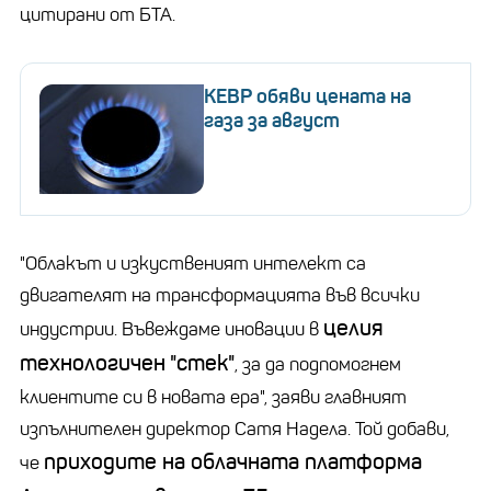
цитирани от БТА.
КЕВР обяви цената на
газа за август
"Облакът и изкуственият интелект са
двигателят на трансформацията във всички
целия
индустрии. Въвеждаме иновации в
технологичен
"стек"
, за да подпомогнем
клиентите си в новата ера", заяви главният
изпълнителен директор Сатя Надела. Той добави,
приходите на облачната платформа
че