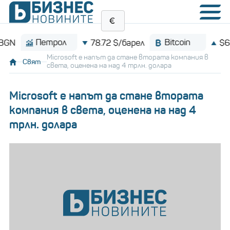
Петрол
Bitcoin
78.72 $/барел
$64,991
Microsoft е напът да стане втората компания в
Свят
света, оценена на над 4 трлн. долара
Microsoft е напът да стане втората
компания в света, оценена на над 4
трлн. долара