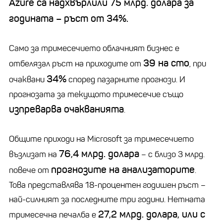
Azure са надхвърлили 75 млрд. долара за
годината – ръст от 34%.
Само за тримесечието облачният бизнес е
39 на сто
отбелязал ръст на приходите от
, при
34%
очаквани
според пазарните прогнози. И
прогнозата за текущото тримесечие също
изпреварва очакванията
.
Общите приходи на Microsoft за тримесечието
76,4 млрд. долара
възлизат на
– с близо 3 млрд.
прогнозите на анализаторите
повече от
.
Това представлява 18-процентен годишен ръст –
най-силният за последните три години. Нетната
27,2 млрд. долара, или с
тримесечна печалба е