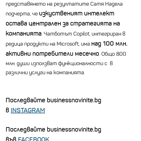
представянето на резултатите Сатя Надела
изкуственият интелект
подчерта, че
остава централен за стратегията на
компанията
. Чатботът Copilot, интегриран в
над 100 млн.
редица продукти на Microsoft, има
активни потребители месечно
. Общо 800
млн. души използват функционалности с в
различни услуги на компанията.
Последвайте businessnovinite.bg
в
INSTAGRAM
Последвайте businessnovinite.bg
във
FACEBOOK