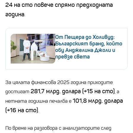
24 на сто повече спрямо предходната
година
.
От Пещера до Холивуд:
Българският бранд, който
обу Анджелина Джоли и
превзе света
За цялата финансова 2025 година приходите
281,7 млрд. долара (+15 на сто)
достигат
, а
101,8 млрд. долара
нетната годишна печалба е
(+16 на сто)
.
По време на разговора с анализаторите след