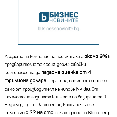
около 9%
Акциите на компанията поскъпнаха с
в
предварителната сесия, доближавайки
пазарна оценка от 4
корпорацията до
трилиона долара
– граница, премината досега
Nvidia
само от производителя на чипове
. От
началото на годината книжата на базираната в
Редмънд, щата Вашингтон, компания са се
с 22 на сто
повишили
, сочат данни на Bloomberg,