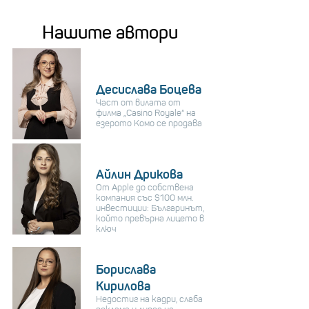
Нашите автори
Десислава Боцева
Част от вилата от
филма „Casino Royale“ на
езерото Комо се продава
Айлин Дрикова
От Apple до собствена
компания със $100 млн.
инвестиции: Българинът,
който превърна лицето в
ключ
Борислава
Кирилова
Недостиг на кадри, слаба