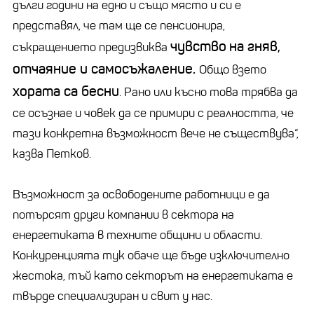
дълги години на едно и също място и си е
представял, че там ще се пенсионира,
чувство
на гняв,
съкращението предизвиква
отчаяние и самосъжаление.
Общо взето
хората са бесни
. Рано или късно това трябва да
се осъзнае и човек да се примири с реалността, че
тази конкретна възможност вече не съществува“,
казва Петков.
Възможност за освободените работници е да
потърсят други компании в сектора на
енергетиката в техните общини и области.
Конкуренцията тук обаче ще бъде изключително
жестока, тъй като секторът на енергетиката е
твърде специализиран и свит у нас.