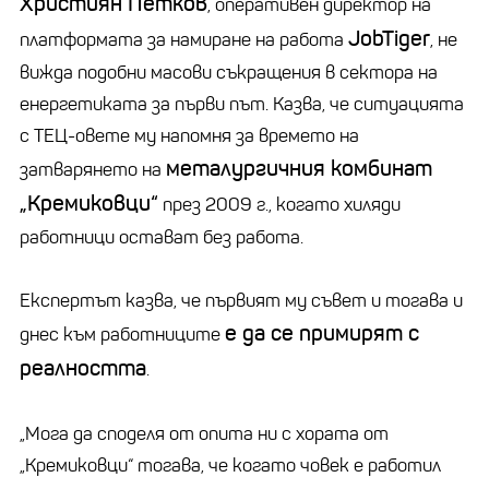
Християн Петков
, оперативен директор на
JobTiger
платформата за намиране на работа
, не
вижда подобни масови съкращения в сектора на
енергетиката за първи път. Казва, че ситуацията
с ТЕЦ-овете му напомня за времето на
металургичния комбинат
затварянето на
„Кремиковци“
през 2009 г., когато хиляди
работници остават без работа.
Експертът казва, че първият му съвет и тогава и
е да се примирят с
днес към работниците
реалността
.
„Мога да споделя от опита ни с хората от
„Кремиковци“ тогава, че когато човек е работил