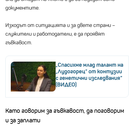
документите.
Изходът от ситуацията и за двете страни –
служители и работодатели, е да проявят
гъвкавост.
„Спасихме млад талант на
„Лудогорец“ от контузии
с генетични изследвания“
(ВИДЕО)
Като говорим за гъвкавост, да поговорим
и за заплати