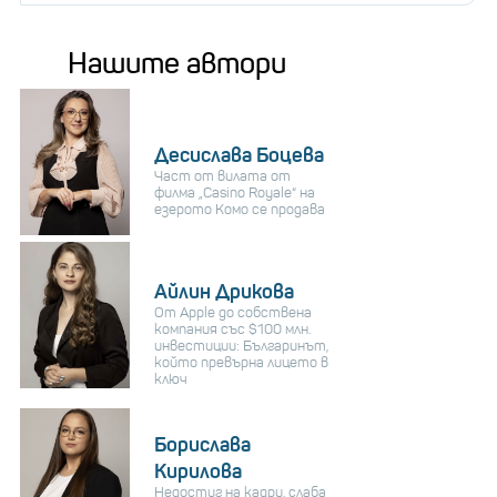
Нашите автори
Десислава Боцева
Част от вилата от
филма „Casino Royale“ на
езерото Комо се продава
Айлин Дрикова
От Apple до собствена
компания със $100 млн.
инвестиции: Българинът,
който превърна лицето в
ключ
Борислава
Кирилова
Недостиг на кадри, слаба