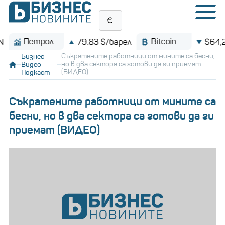
етрол
Bitcoin
79.83 $/барел
$64,210.0
Бизнес
Съкратените работници от мините са бесни,
Видео
но в два сектора са готови да ги приемат
Подкаст
(ВИДЕО)
Съкратените работници от мините са
бесни, но в два сектора са готови да ги
приемат (ВИДЕО)