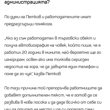
администрацията?
По думи на Петков и работодателите имат
предразсъдъци понякога.
„Ако аз съм работодател в търговски обект и
получа автобиография на човек, който пише, че е
работил 20 години в мините, най-вероятно ще го
игнорирам, освен ако има толкова сериозен
недостиг на хора, че да завъртя един телефон и
поне да го чуя“, казва Петков.
По тази причина той препоръчва работниците да
добавят допълнителен текст, че е готов да се
развива в нова посока и да даде всичко от себе си
или да отидат на място и да си подадат сами