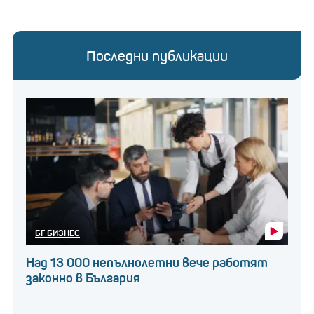
предлагат работа у нас са
продажби“ и „Хотелиерство и
ресторантьорство“
. Във всеки един регион в
Последни публикации
страната има предлагане на позиции в тези
сектори, като те са добра възможност за
продължаване на кариерата на работниците.
„Много вериги магазини в страната също отварят
във всички региони“, добави той.
Наем или покупка на
жилище: Двама брокери
БГ БИЗНЕС
спорят кое излиза по-
Над 13 000 непълнолетни вече работят
изгодно
законно в България