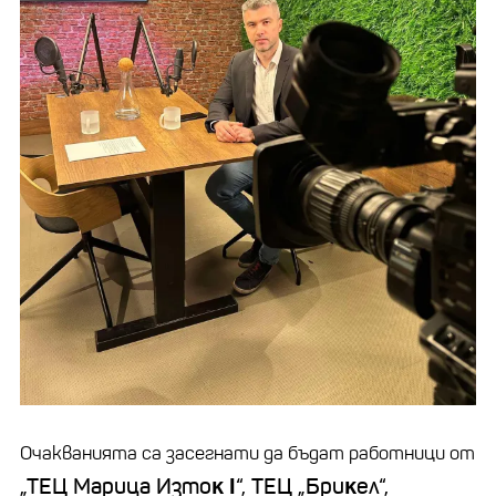
Очакванията са засегнати да бъдат работници от
„ТЕЦ Mapицa Изтoĸ І“, TEЦ „Бpиĸeл“,