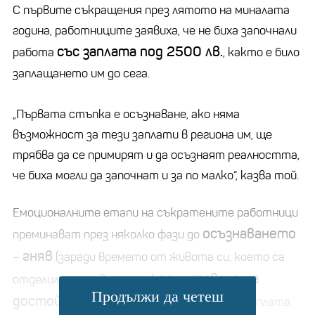
С първите съкращения през лятото на миналата
година, работниците заявиха, че не биха започнали
със заплата под 2500 лв.
работа
, както е било
заплащането им до сега.
„Първата стъпка е осъзнаване, ако няма
възможност за тези заплати в региона им, ще
трябва да се примирят и да осъзнаят реалността,
че биха могли да започнат и за по малко“, казва той.
Емоционалните етапи на съкратените работници
осъзнаването
преминават през няколко фази до
гняв
–
(заради времето от живота си, което са
защитаване на
отделили за това място),
Продължи да четеш
достойнство
(аз съм работил на тази заплата,