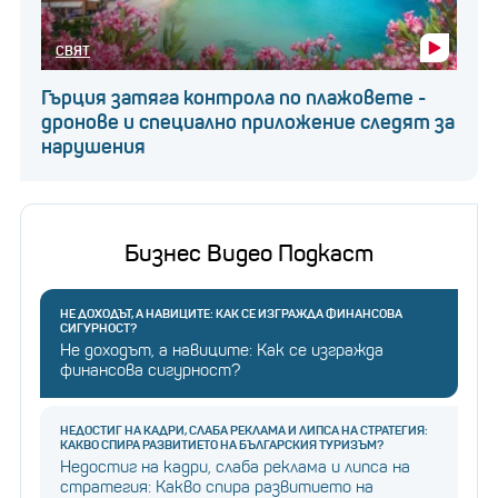
Едно подобно обучение трае 2 седмици, като от
СВЯТ
опита на Петков чак към края на втората седмица
Гърция затяга контрола по плажовете -
работниците започват да се успокояват и да
дронове и специално приложение следят за
приемат нещата, такива, каквито са. Голяма част
нарушения
от тях се връщат в производствения сектор, а
част от тях започват работа в търговски
обекти, обслужване на складове работа с клиенти.
Бизнес Видео Подкаст
Последвайте businessnovinite.bg
НЕ ДОХОДЪТ, А НАВИЦИТЕ: КАК СЕ ИЗГРАЖДА ФИНАНСОВА
СИГУРНОСТ?
в
INSTAGRAM
Не доходът, а навиците: Как се изгражда
Последвайте businessnovinite.bg
финансова сигурност?
във
FACEBOOK
НЕДОСТИГ НА КАДРИ, СЛАБА РЕКЛАМА И ЛИПСА НА СТРАТЕГИЯ:
КАКВО СПИРА РАЗВИТИЕТО НА БЪЛГАРСКИЯ ТУРИЗЪМ?
Недостиг на кадри, слаба реклама и липса на
Последвайте businessnovinite.bg в
LINKEDIN
стратегия: Какво спира развитието на