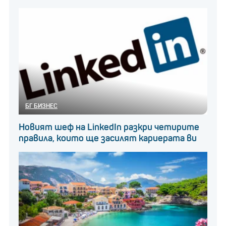
Спомени за „Кремиковци“
Екип от компанията на Християн Петков участва
в обучението за преквалификация на работниците
след съкращенията в металургичния комбинат
„Кремиковци“.
БГ БИЗНЕС
„Първият ден, когато се запознахме с тези хора,
Новият шеф на LinkedIn разкри четирите
всички бяха яростни. Бяха прясно съкратени,
правила, които ще засилят кариерата ви
точно преди 2 седмици. Ние бяхме най-лошите –
измамници, които идват само да им взимат
парите, а нашата цел беше да ги насочим как да се
реализират. Тогава бяха други времена. IT
индустрията тъкмо прохождаше, а силната
индустрия беше „Търговията“, си спомня Петков.