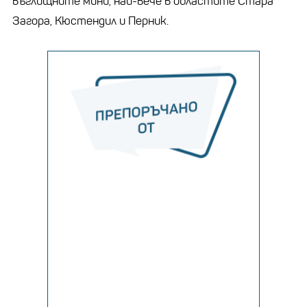
въглищните мини, най-вече в областите Стара
Загора, Кюстендил и Перник.