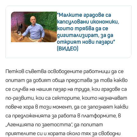
"Малките градове са
капсуловани икономики,
които трябва да се
дигитализират, за да
открият нови пазари"
(ВИДЕО)
Петков съветва освободените работници да се
опитат да добият обща представа за това какво
се случва на нашия пазар на труда, кои градове са
по-развити, кои са секторите, които назначават
повече хора в този момент, да се запознаят какви
са предложенията за работа в платформите, в
„Агенцията по заетостта“, да попитат
приятелите си и хората около тях за свободни